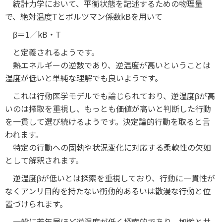
統計力学において、平衡状態を記述するための物理量
で、絶対温度Tとボルツマン係数kBを用いて
β＝1／kB・T
と定義されるようです。
熱エネルギーの逆数であり、逆温度が高いということは
温度が低いと単純な理解でも良いようです。
これは行動医学モデルでも論じられており、逆温度βが高
いのは搾取を重視し、もっとも価値が高いと判断した行動
を一貫して選び続けるようです。決定論的行動を取ると言
われます。
特定の行動への固執や状況変化に対応する柔軟性の欠如
として解釈されます。
逆温度βが低いとは探索を重視しており、行動に一貫性が
なくアンリ目的を持たない衝動的あるいは散漫な行動と位
置づけられます。
一般に若年層ほど逆温度が低く探索的であり、加齢と共