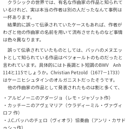
クラシックの世界では、有名な作曲家の作品と知られて
いるけれど、実は本当の作者は別の人だったなんて事例は
一杯あります。
結果的に誤って伝承されていたケースもあれば、作者が
わざと他の作曲家の名前を用いて流布させたものなど事情
は色々異なります。
誤って伝承されていたものとしては、バッハのメヌエッ
トとして知られている作品はペツォールトのものだったと
言われています。具体的にはト長調とト短調のBWV Anh
114と115でしょうか。Christian Petzold（1677－1733）
はケーニヒシュタインのオルガニストだったそうです。
他の作曲家の作品として発表されたものは割と多くて、
・アルビノーニのアダージョ（レモ・ジャゾット作）
・カッチーニのアヴェマリア（ウラディーミル・ヴァヴィ
ロフ 作）
・J.C.バッハのチェロ（ヴィオラ）協奏曲（アンリ・カサド
ゥシュ作）